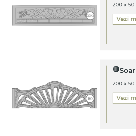
200 x 50
Vezi m
🔴
Soar
200 x 50
Vezi m