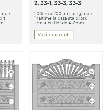
2, 33-1, 33-3, 33-3
ime x
200cm x 200cm (Lungime x
or),
Înălțime la baza stalpilor),
mm
armat cu fier de 4-6mm
Vezi mai mult