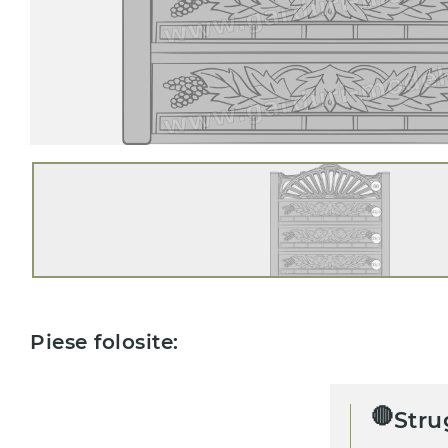
Piese folosite:
🔴
Stru