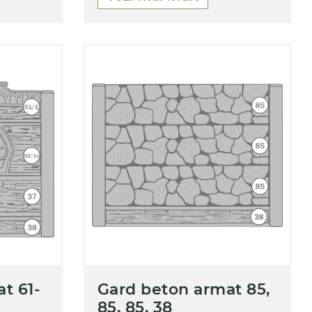
t 61-
Gard beton armat 85,
85, 85, 38