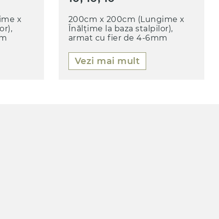
ime x
200cm x 200cm (Lungime x
or),
Înălțime la baza stalpilor),
mm
armat cu fier de 4-6mm
Vezi mai mult