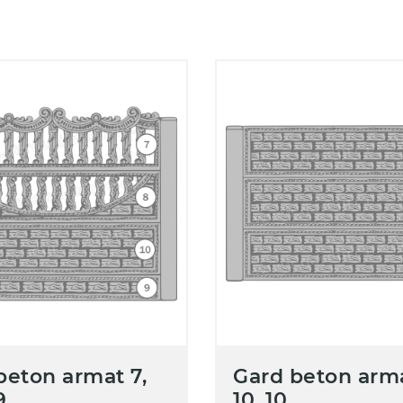
beton armat 7,
Gard beton arma
9
10, 10